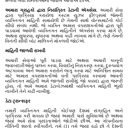
મળેલી બધી વિનંતીઓનો જવાબ આપીએ છીએ.
અમારા ગ્રાહકો દ્વારા નિયંત્રિત ડેટાની ઍક્સેસ
. અમારી સેવા
દ્વારા પ્રક્રિયા કરાયેલા કસ્ટમ યુઝર ફીલ્ડ્સમાં જેમની
વ્યક્તિગત માહિતી સમાયેલી છે તેમની સાથે વોન્સમાર્ટનો કોઈ
સીધો સંબંધ નથી. જે ​​વ્યક્તિ અમારા વપરાશકર્તાઓ દ્વારા પૂરી
પાડવામાં આવેલી વ્યક્તિગત માહિતીને ઍક્સેસ કરવા માંગે છે,
અથવા સુધારવા, સુધારવા અથવા કાઢી નાખવા માંગે છે, તેણે તેમની
વિનંતી સીધી બોટ માલિકને મોકલવી જોઈએ.
માહિતી જાળવી રાખવી
અમારી સેવાઓ પૂરી પાડવા માટે અથવા અમારી કાનૂની
જવાબદારીઓનું પાલન કરવા, વિવાદોનું નિરાકરણ કરવા, દુરુપયોગ
અટકાવવા અને અમારા કરારોને લાગુ કરવા માટે અનિશ્ચિત સમય
માટે અમારા વપરાશકર્તાઓ વતી પ્રક્રિયા કરવામાં આવતી
વ્યક્તિગત માહિતી અમે જાળવી રાખીશું. જો કાયદા દ્વારા જરૂરી
હોય, તો અમે અમારા ડેટાબેઝમાંથી વ્યક્તિગત માહિતી ભૂંસી
નાખીને તેને કાઢી નાખીશું.
ડેટા ટ્રાન્સફર
તમારી વ્યક્તિગત માહિતી કોઈપણ દેશમાં સંગ્રહિત અને
પ્રક્રિયા કરી શકાય છે જ્યાં અમારી પાસે સુવિધાઓ છે અથવા
જ્યાં અમે સેવા પ્રદાતાઓને જોડીએ છીએ. આ ગોપનીયતા
નીતિની શરતો સ્વીકારીને, તમે (1) તમે જ્યાં રહો છો તે દેશની