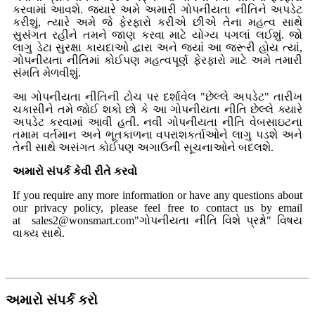
કરવામાં આવશે. જ્યારે અમે અમારી ગોપનીયતા નીતિને અપડેટ
કરીશું, ત્યારે અમે જે ફેરફારો કરીએ છીએ તેના મહત્વ સાથે
સુસંગત રહીને તમને જાણ કરવા માટે યોગ્ય પગલાં લઈશું. જો
લાગુ ડેટા સુરક્ષા કાયદાઓ દ્વારા અને જ્યાં આ જરૂરી હોય ત્યાં,
ગોપનીયતા નીતિમાં કોઈપણ મહત્વપૂર્ણ ફેરફારો માટે અમે તમારી
સંમતિ મેળવીશું.
આ ગોપનીયતા નીતિની ટોચ પર દર્શાવેલ "છેલ્લે અપડેટ" તારીખ
ચકાસીને તમે જોઈ શકો છો કે આ ગોપનીયતા નીતિ છેલ્લે ક્યારે
અપડેટ કરવામાં આવી હતી. નવી ગોપનીયતા નીતિ વેબસાઇટના
તમામ વર્તમાન અને ભૂતકાળના વપરાશકર્તાઓને લાગુ પડશે અને
તેની સાથે અસંગત કોઈપણ અગાઉની સૂચનાઓને બદલશે.
અમારો સંપર્ક કેવી રીતે કરવો
If you require any more information or have any questions about
our privacy policy, please feel free to contact us by email
at sales2@wonsmart.com
"ગોપનીયતા નીતિ વિશે પ્રશ્નો" વિષય
વાક્ય સાથે.
અમારો સંપર્ક કરો