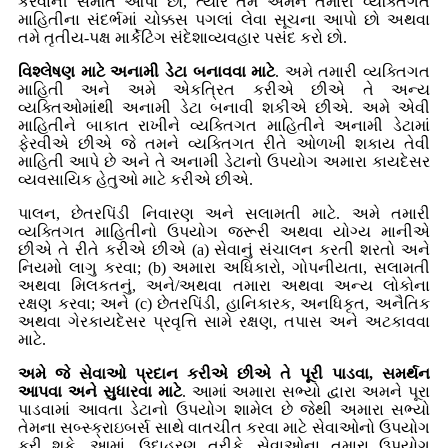
કરવાની સંમતિ આપો છો, ત્યારે તમે અમને તમારી વ્યક્તિગત
માહિતીના સંદર્ભમાં ચોક્કસ પગલાં લેવા સૂચના આપો છો અથવા
તમે તૃતીય-પક્ષ માર્કેટિંગ સંદેશાવ્યવહાર પસંદ કરો છો.
વિશ્લેષણ માટે અનામી ડેટા બનાવવા માટે
. અમે તમારી વ્યક્તિગત
માહિતી અને અમે એકત્રિત કરીએ છીએ તે અન્ય
વ્યક્તિઓમાંથી અનામી ડેટા બનાવી શકીએ છીએ. અમે એવી
માહિતીને બાકાત રાખીને વ્યક્તિગત માહિતીને અનામી ડેટામાં
ફેરવીએ છીએ જે તમને વ્યક્તિગત રીતે ઓળખી શકાય તેવી
માહિતી આપે છે અને તે અનામી ડેટાનો ઉપયોગ અમારા કાયદેસર
વ્યવસાયિક હેતુઓ માટે કરીએ છીએ.
પાલન, છેતરપિંડી નિવારણ અને સલામતી માટે. અમે તમારી
વ્યક્તિગત માહિતીનો ઉપયોગ જરૂરી અથવા યોગ્ય માનીએ
છીએ તે રીતે કરીએ છીએ (a) સેવાનું સંચાલન કરતી શરતો અને
નિયમો લાગુ કરવા; (b) અમારા અધિકારો, ગોપનીયતા, સલામતી
અથવા મિલકતનું, અને/અથવા તમારા અથવા અન્ય લોકોના
રક્ષણ કરવા; અને (c) છેતરપિંડી, હાનિકારક, અનધિકૃત, અનૈતિક
અથવા ગેરકાયદેસર પ્રવૃત્તિ સામે રક્ષણ, તપાસ અને અટકાવવા
માટે.
અમે જે સેવાઓ પ્રદાન કરીએ છીએ તે પૂરી પાડવા, સમર્થન
આપવા અને સુધારવા માટે
. આમાં અમારા સભ્યો દ્વારા અમને પૂરા
પાડવામાં આવતા ડેટાનો ઉપયોગ શામેલ છે જેથી અમારા સભ્યો
તેમના સબ્સ્ક્રાઇબર્સ સાથે વાતચીત કરવા માટે સેવાઓનો ઉપયોગ
કરી શકે. આમાં, ઉદાહરણ તરીકે, સેવાઓના તમારા ઉપયોગ