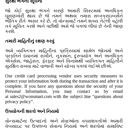
સુરક્ષા ભંગની સૂચના
જો કોઈ સુરક્ષા ભંગને કારણે અમારી સિસ્ટમમાં અનધિકૃત
ઘૂસણખોરી થાય છે જે તમને અથવા તમારા સબ્સ્ક્રાઇબર્સને
ભૌતિક રીતે અસર કરે છે, તો વોન્સમાર્ટ તમને શક્ય તેટલી વહેલી
તકે સૂચિત કરશે અને પછીથી અમે જે પગલાં લીધાં છે તેની જાણ
કરશે.
તમારી માહિતીનું રક્ષણ કરવું
અમે વ્યક્તિગત માહિતીના પ્રક્રિયામાં સામેલ જોખમો અને
પ્રકૃતિને ધ્યાનમાં રાખીને, નુકસાન, દુરુપયોગ અને અનધિકૃત
ઍક્સેસ, જાહેરાત, ફેરફાર અને વિનાશથી વ્યક્તિગત માહિતીને
સુરક્ષિત રાખવા માટે વાજબી અને યોગ્ય પગલાં લઈએ છીએ.
Our credit card processing vendor uses security measures to
protect your information both during the transaction and after it is
complete. If you have any questions about the security of your
Personal Information, you may contact us by email
at sales2@wonsmart.com with the subject line “questions about
privacy policy”.
ઉપયોગની શરતો અને નિયમો
વોન્સમાર્ટના ઉત્પાદનો અને સેવાઓના વપરાશકર્તાએ અમારી
વેબસાઇટ પર ઉપલબ્ધ સેવાના નિયમો અને શરતોમાં સમાવિષ્ટ