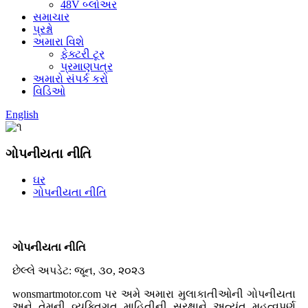
48V બ્લોઅર
સમાચાર
પ્રશ્નો
અમારા વિશે
ફેક્ટરી ટૂર
પ્રમાણપત્ર
અમારો સંપર્ક કરો
વિડિઓ
English
ગોપનીયતા નીતિ
ઘર
ગોપનીયતા નીતિ
ગોપનીયતા નીતિ
છેલ્લે અપડેટ: જૂન, ૩૦, ૨૦૨૩
wonsmartmotor.com પર અમે અમારા મુલાકાતીઓની ગોપનીયતા
અને તેમની વ્યક્તિગત માહિતીની સુરક્ષાને અત્યંત મહત્વપૂર્ણ