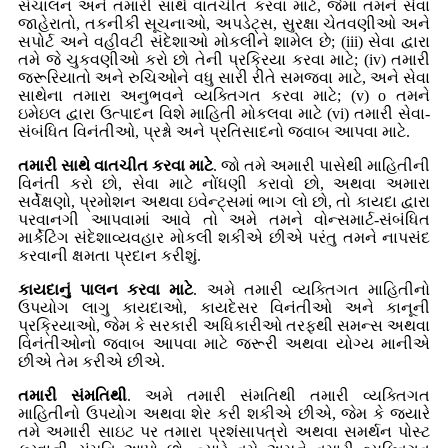
સંચાલન અને તમારી સાથે વાતચીત કરવા માટે, જેમાં તમને સેવા
જાહેરાતો, તકનીકી સૂચનાઓ, અપડેટ્સ, સુરક્ષા ચેતવણીઓ અને
સપોર્ટ અને વહીવટી સંદેશાઓ મોકલીને શામેલ છે; (iii) સેવા દ્વારા
તમે જે ચુકવણીઓ કરો છો તેની પ્રક્રિયા કરવા માટે; (iv) તમારી
જરૂરિયાતો અને રુચિઓને વધુ સારી રીતે સમજવા માટે, અને સેવા
સાથેના તમારા અનુભવને વ્યક્તિગત કરવા માટે; (v) o તમને
ઇમેઇલ દ્વારા ઉત્પાદન વિશે માહિતી મોકલવા માટે (vi) તમારી સેવા-
સંબંધિત વિનંતીઓ, પ્રશ્નો અને પ્રતિસાદનો જવાબ આપવા માટે.
તમારી સાથે વાતચીત કરવા માટે
. જો તમે અમારી પાસેથી માહિતીની
વિનંતી કરો છો, સેવા માટે નોંધણી કરાવો છો, અથવા અમારા
સર્વેક્ષણો, પ્રમોશન અથવા ઇવેન્ટ્સમાં ભાગ લો છો, તો કાયદા દ્વારા
પરવાનગી આપવામાં આવે તો અમે તમને વોન્સમાર્ટ-સંબંધિત
માર્કેટિંગ સંદેશાવ્યવહાર મોકલી શકીએ છીએ પરંતુ તમને નાપસંદ
કરવાની ક્ષમતા પ્રદાન કરીશું.
કાયદાનું પાલન કરવા માટે
. અમે તમારી વ્યક્તિગત માહિતીનો
ઉપયોગ લાગુ કાયદાઓ, કાયદેસર વિનંતીઓ અને કાનૂની
પ્રક્રિયાઓ, જેમ કે સરકારી અધિકારીઓ તરફથી સમન્સ અથવા
વિનંતીઓનો જવાબ આપવા માટે જરૂરી અથવા યોગ્ય માનીએ
છીએ તેમ કરીએ છીએ.
તમારી સંમતિથી
. અમે તમારી સંમતિથી તમારી વ્યક્તિગત
માહિતીનો ઉપયોગ અથવા શેર કરી શકીએ છીએ, જેમ કે જ્યારે
તમે અમારી સાઇટ પર તમારા પ્રશંસાપત્રો અથવા સમર્થન પોસ્ટ