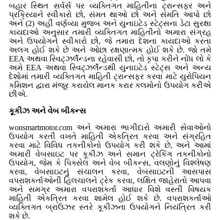
બહાર સ્થિત સર્વર્સ પર વ્યક્તિગત માહિતીના ટ્રાન્સફર અને
પ્રક્રિયાને સ્વીકારો છો, સંમત થાઓ છો અને સંમતિ આપો છો
અને (2) અહીં વર્ણવ્યા મુજબ અને યુનાઇટેડ સ્ટેટ્સના ડેટા સુરક્ષા
કાયદાઓ અનુસાર તમારી વ્યક્તિગત માહિતીનો અમારા સંગ્રહ
અને ઉપયોગને સ્વીકારો છો, જે તમારા દેશના કાયદાઓ કરતા
અલગ હોઈ શકે છે અને ઓછા રક્ષણાત્મક હોઈ શકે છે. જો તમે
EEA અથવા સ્વિટ્ઝર્લૅન્ડના રહેવાસી છો, તો કૃપા કરીને નોંધ લો કે
અમે EEA અથવા સ્વિટ્ઝર્લૅન્ડથી યુનાઇટેડ સ્ટેટ્સ અને અન્ય
દેશોમાં તમારી વ્યક્તિગત માહિતી ટ્રાન્સફર કરવા માટે યુરોપિયન
કમિશન દ્વારા મંજૂર કરાયેલ માનક કરાર કલમોનો ઉપયોગ કરીએ
છીએ.
કૂકીઝ અને વેબ બીકન્સ
wonsmartmotor.com અને અમારા ભાગીદારો અમારી સેવાઓનો
ઉપયોગ કરતી વખતે માહિતી એકત્રિત કરવા અને સંગ્રહિત
કરવા માટે વિવિધ તકનીકોનો ઉપયોગ કરી શકે છે, અને આમાં
અમારી વેબસાઇટ પર કૂકીઝ અને સમાન ટ્રેકિંગ તકનીકોનો
ઉપયોગ, જેમ કે પિક્સેલ અને વેબ બીકન્સ, વલણોનું વિશ્લેષણ
કરવા, વેબસાઇટનું સંચાલન કરવા, વેબસાઇટની આસપાસ
વપરાશકર્તાઓની હિલચાલને ટ્રેક કરવા, લક્ષિત જાહેરાતો આપવા
અને સમગ્ર અમારા વપરાશકર્તા આધાર વિશે વસ્તી વિષયક
માહિતી એકત્રિત કરવા શામેલ હોઈ શકે છે. વપરાશકર્તાઓ
વ્યક્તિગત બ્રાઉઝર સ્તરે કૂકીઝના ઉપયોગને નિયંત્રિત કરી
શકે છે.