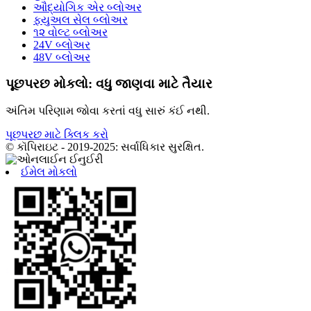
ઔદ્યોગિક એર બ્લોઅર
ફ્યુઅલ સેલ બ્લોઅર
૧૨ વોલ્ટ બ્લોઅર
24V બ્લોઅર
48V બ્લોઅર
પૂછપરછ મોકલો: વધુ જાણવા માટે તૈયાર
અંતિમ પરિણામ જોવા કરતાં વધુ સારું કંઈ નથી.
પૂછપરછ માટે ક્લિક કરો
© કૉપિરાઇટ - 2019-2025: સર્વાધિકાર સુરક્ષિત.
ઈમેલ મોકલો