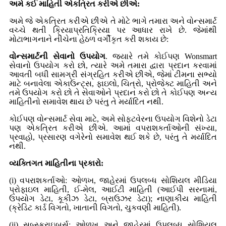
અમે કઈ માહિતી એકત્રિત કરીએ છીએ:
અમે જે એકત્રિત કરીએ છીએ તે મોટે ભાગે તમારા અને વોન્સમાર્ટ
વચ્ચે થતી ક્રિયાપ્રતિક્રિયા પર આધાર રાખે છે. જેમાંથી
મોટાભાગનાને નીચેના હેઠળ વર્ગીકૃત કરી શકાય છે:
વોન્સમાર્ટની સેવાનો ઉપયોગ
. જ્યારે તમે કોઈપણ Wonsmart
સેવાનો ઉપયોગ કરો છો, ત્યારે અમે તમારા દ્વારા પ્રદાન કરવામાં
આવતી બધી સામગ્રી સંગ્રહિત કરીએ છીએ, જેમાં ટીમના સભ્યો
માટે બનાવેલા એકાઉન્ટ્સ, ફાઇલો, ચિત્રો, પ્રોજેક્ટ માહિતી અને
તમે ઉપયોગ કરો છો તે સેવાઓને પ્રદાન કરો છો તે કોઈપણ અન્ય
માહિતીનો સમાવેશ થાય છે પરંતુ તે મર્યાદિત નથી.
કોઈપણ વોન્સમાર્ટ સેવા માટે, અમે સોફ્ટવેરના ઉપયોગ વિશેનો ડેટા
પણ એકત્રિત કરીએ છીએ. આમાં વપરાશકર્તાઓની સંખ્યા,
પ્રવાહો, પ્રસારણ વગેરેનો સમાવેશ થઈ શકે છે, પરંતુ તે મર્યાદિત
નથી.
વ્યક્તિગત માહિતીના પ્રકારો:
(i) વપરાશકર્તાઓ: ઓળખ, જાહેરમાં ઉપલબ્ધ સોશિયલ મીડિયા
પ્રોફાઇલ માહિતી, ઈ-મેલ, આઈટી માહિતી (આઈપી સરનામાં,
ઉપયોગ ડેટા, કૂકીઝ ડેટા, બ્રાઉઝર ડેટા); નાણાકીય માહિતી
(ક્રેડિટ કાર્ડ વિગતો, ખાતાની વિગતો, ચુકવણી માહિતી).
(ii) સબ્સ્ક્રાઇબર્સ: ઓળખ અને જાહેરમાં ઉપલબ્ધ સોશિયલ