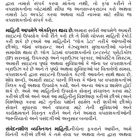
દ્વારા તમારો સંપર્ક કરવા માંગતા નથી, તો કૃપા કરીને તે
વપરાશકર્તાના બોટમાંથી સીધા જ અનસબ્સ્ક્રાઇબ કરો અથવા
તમારો ડેટા અપડેટ કરવા અથવા કાઢી નાખવા માટે સીધા જ
વપરાશકર્તાનો સંપર્ક કરો.
માહિતી આપમેળે એકત્રિત થાય છે.
અમારા સર્વર્સ આપમેળે અમારી
સાઇટનો ઉપયોગ કેવી રીતે કરો છો તે વિશે ચોક્કસ માહિતી રેકોર્ડ
કરી શકે છે (અમે આ માહિતીને "લોગ ડેટા" તરીકે ઓળખીએ
છીએ), જેમાં ક્લાયન્ટ અને કેઝ્યુઅલ મુલાકાતીઓ બંનેનો
સમાવેશ થાય છે. લોગ ડેટામાં વપરાશકર્તાનો ઇન્ટરનેટ પ્રોટોકોલ
(IP) સરનામું, ઉપકરણ અને બ્રાઉઝર પ્રકાર, ઓપરેટિંગ સિસ્ટમ,
અમારી સાઇટના પૃષ્ઠો અથવા સુવિધાઓ કે જેના પર વપરાશકર્તા
બ્રાઉઝ કરે છે અને તે પૃષ્ઠો અથવા સુવિધાઓ પર વિતાવેલો સમય,
વપરાશકર્તા દ્વારા સાઇટનો ઉપયોગ કેટલી આવર્તન સાથે થાય છે,
શોધ શબ્દો, અમારી સાઇટ પરની લિંક્સ કે જેના પર વપરાશકર્તાએ
ક્લિક કર્યું અથવા ઉપયોગ કર્યો, અને અન્ય આંકડા શામેલ હોઈ
શકે છે. અમે આ માહિતીનો ઉપયોગ સેવાનું સંચાલન કરવા માટે
કરીએ છીએ અને અમે આ માહિતીનું વિશ્લેષણ કરીએ છીએ (અને
વિશ્લેષણ કરવા માટે તૃતીય પક્ષોને સામેલ કરી શકીએ છીએ)
સેવાને સુધારવા અને વધારવા માટે તેની સુવિધાઓ અને
કાર્યક્ષમતાને વિસ્તૃત કરીને અને તેને અમારા વપરાશકર્તાઓની
જરૂરિયાતો અને પસંદગીઓ અનુસાર બનાવીને.
સંવેદનશીલ વ્યક્તિગત માહિતી.
નીચેના ફકરાને આધીન, અમે
વિનંતી કરીએ છીએ કે તમે સેવા પર અથવા તેના દ્વારા અથવા