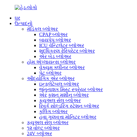
ઘર
ઉત્પાદનો
મેડિકલ બ્લોઅર
CPAP બ્લોઅર
બાયપેપ બ્લોઅર
ICU વેન્ટિલેટર બ્લોઅર
શુદ્ધિકરણ રેસ્પિરેટર બ્લોઅર
એર બેડ બ્લોઅર
હોમ એપ્લાયન્સ બ્લોઅર
વેક્યુમ ક્લીનર બ્લોઅર
પેટ બ્લોઅર
ઔદ્યોગિક એર બ્લોઅર
ઇન્ફ્લેટેબલ બ્લોઅર
જંતુનાશક મિસ્ટ સ્પ્રેયર બ્લોઅર
એર કુશન મશીન બ્લોઅર
ફ્યુઅલ સેલ બ્લોઅર
રિવર્ક સોલ્ડરિંગ સ્ટેશન બ્લોઅર
કુલિંગ બ્લોઅર
હવા ગુણવત્તા મોનિટર બ્લોઅર
ફ્યુઅલ સેલ બ્લોઅર
૧૨ વોલ્ટ બ્લોઅર
24V બ્લોઅર