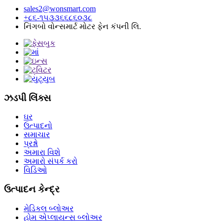
sales2@wonsmart.com
+૮૬-૧૫૩૩૬૬૮૬૦૩૮
નિંગબો વોન્સમાર્ટ મોટર ફેન કંપની લિ.
ઝડપી લિંક્સ
ઘર
ઉત્પાદનો
સમાચાર
પ્રશ્નો
અમારા વિશે
અમારો સંપર્ક કરો
વિડિઓ
ઉત્પાદન કેન્દ્ર
મેડિકલ બ્લોઅર
હોમ એપ્લાયન્સ બ્લોઅર