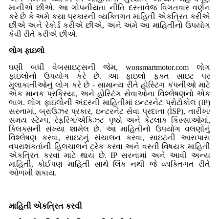
માનીએ છીએ. આ ગોપનીયતા નીતિ દસ્તાવેજ વિગતવાર વર્ણન
કરે છે કે અમે કયા પ્રકારની વ્યક્તિગત માહિતી એકત્રિત કરીએ
છીએ અને રેકોર્ડ કરીએ છીએ, અને અમે આ માહિતીનો ઉપયોગ
કેવી રીતે કરીએ છીએ.
લોગ ફાઇલો
ઘણી બધી વેબસાઇટ્સની જેમ, wonsmartmotor.com લોગ
ફાઇલોનો ઉપયોગ કરે છે. આ ફાઇલો ફક્ત સાઇટ પર
મુલાકાતીઓનું લોગ કરે છે - સામાન્ય રીતે હોસ્ટિંગ કંપનીઓ માટે
એક માનક પ્રક્રિયા, અને હોસ્ટિંગ સેવાઓના વિશ્લેષણનો એક
ભાગ. લોગ ફાઇલોની અંદરની માહિતીમાં ઇન્ટરનેટ પ્રોટોકોલ (IP)
સરનામાં, બ્રાઉઝર પ્રકાર, ઇન્ટરનેટ સેવા પ્રદાતા (ISP), તારીખ/
સમય સ્ટેમ્પ, રેફરિંગ/એક્ઝિટ પૃષ્ઠો અને કેટલાક કિસ્સાઓમાં,
ક્લિક્સની સંખ્યા શામેલ છે. આ માહિતીનો ઉપયોગ વલણોનું
વિશ્લેષણ કરવા, સાઇટનું સંચાલન કરવા, સાઇટની આસપાસ
વપરાશકર્તાની હિલચાલને ટ્રેક કરવા અને વસ્તી વિષયક માહિતી
એકત્રિત કરવા માટે થાય છે. IP સરનામાં અને આવી અન્ય
માહિતી, કોઈપણ માહિતી સાથે લિંક નથી જે વ્યક્તિગત રીતે
ઓળખી શકાય.
માહિતી એકત્રિત કરવી