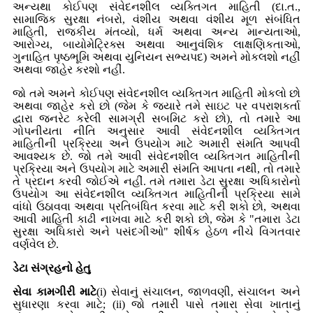
અન્યથા કોઈપણ સંવેદનશીલ વ્યક્તિગત માહિતી (દા.ત.,
સામાજિક સુરક્ષા નંબરો, વંશીય અથવા વંશીય મૂળ સંબંધિત
માહિતી, રાજકીય મંતવ્યો, ધર્મ અથવા અન્ય માન્યતાઓ,
આરોગ્ય, બાયોમેટ્રિક્સ અથવા આનુવંશિક લાક્ષણિકતાઓ,
ગુનાહિત પૃષ્ઠભૂમિ અથવા યુનિયન સભ્યપદ) અમને મોકલશો નહીં
અથવા જાહેર કરશો નહીં.
જો તમે અમને કોઈપણ સંવેદનશીલ વ્યક્તિગત માહિતી મોકલો છો
અથવા જાહેર કરો છો (જેમ કે જ્યારે તમે સાઇટ પર વપરાશકર્તા
દ્વારા જનરેટ કરેલી સામગ્રી સબમિટ કરો છો), તો તમારે આ
ગોપનીયતા નીતિ અનુસાર આવી સંવેદનશીલ વ્યક્તિગત
માહિતીની પ્રક્રિયા અને ઉપયોગ માટે અમારી સંમતિ આપવી
આવશ્યક છે. જો તમે આવી સંવેદનશીલ વ્યક્તિગત માહિતીની
પ્રક્રિયા અને ઉપયોગ માટે અમારી સંમતિ આપતા નથી, તો તમારે
તે પ્રદાન કરવી જોઈએ નહીં. તમે તમારા ડેટા સુરક્ષા અધિકારોનો
ઉપયોગ આ સંવેદનશીલ વ્યક્તિગત માહિતીની પ્રક્રિયા સામે
વાંધો ઉઠાવવા અથવા પ્રતિબંધિત કરવા માટે કરી શકો છો, અથવા
આવી માહિતી કાઢી નાખવા માટે કરી શકો છો, જેમ કે "તમારા ડેટા
સુરક્ષા અધિકારો અને પસંદગીઓ" શીર્ષક હેઠળ નીચે વિગતવાર
વર્ણવેલ છે.
ડેટા સંગ્રહનો હેતુ
સેવા કામગીરી માટે
(i) સેવાનું સંચાલન, જાળવણી, સંચાલન અને
સુધારણા કરવા માટે; (ii) જો તમારી પાસે તમારા સેવા ખાતાનું