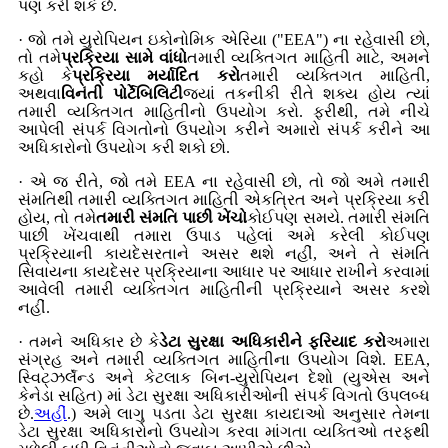
પણ કરી શકે છે.
· જો તમે યુરોપિયન ઇકોનોમિક એરિયા ("EEA") ના રહેવાસી છો,
તો તમે
પ્રક્રિયા સામે વાંધો
તમારી વ્યક્તિગત માહિતી માટે, અમને
કહો કે
પ્રક્રિયા મર્યાદિત કરો
તમારી વ્યક્તિગત માહિતી,
અથવા
વિનંતી પોર્ટેબિલિટી
જ્યાં તકનીકી રીતે શક્ય હોય ત્યાં
તમારી વ્યક્તિગત માહિતીનો ઉપયોગ કરો. ફરીથી, તમે નીચે
આપેલી સંપર્ક વિગતોનો ઉપયોગ કરીને અમારો સંપર્ક કરીને આ
અધિકારોનો ઉપયોગ કરી શકો છો.
· એ જ રીતે, જો તમે EEA ના રહેવાસી છો, તો જો અમે તમારી
સંમતિથી તમારી વ્યક્તિગત માહિતી એકત્રિત અને પ્રક્રિયા કરી
હોય, તો તમે
તમારી સંમતિ પાછી ખેંચો
કોઈપણ સમયે. તમારી સંમતિ
પાછી ખેંચવાથી તમારા ઉપાડ પહેલાં અમે કરેલી કોઈપણ
પ્રક્રિયાની કાયદેસરતાને અસર થશે નહીં, અને તે સંમતિ
સિવાયના કાયદેસર પ્રક્રિયાના આધાર પર આધાર રાખીને કરવામાં
આવેલી તમારી વ્યક્તિગત માહિતીની પ્રક્રિયાને અસર કરશે
નહીં.
· તમને અધિકાર છે કે
ડેટા સુરક્ષા અધિકારીને ફરિયાદ કરો
અમારા
સંગ્રહ અને તમારી વ્યક્તિગત માહિતીના ઉપયોગ વિશે. EEA,
સ્વિટ્ઝર્લૅન્ડ અને કેટલાક બિન-યુરોપિયન દેશો (યુએસ અને
કેનેડા સહિત) માં ડેટા સુરક્ષા અધિકારીઓની સંપર્ક વિગતો ઉપલબ્ધ
છે.
અહીં
.) અમે લાગુ પડતા ડેટા સુરક્ષા કાયદાઓ અનુસાર તેમના
ડેટા સુરક્ષા અધિકારોનો ઉપયોગ કરવા માંગતા વ્યક્તિઓ તરફથી