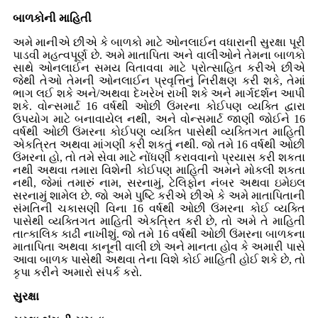
બાળકોની માહિતી
અમે માનીએ છીએ કે બાળકો માટે ઓનલાઈન વધારાની સુરક્ષા પૂરી
પાડવી મહત્વપૂર્ણ છે. અમે માતાપિતા અને વાલીઓને તેમના બાળકો
સાથે ઓનલાઈન સમય વિતાવવા માટે પ્રોત્સાહિત કરીએ છીએ
જેથી તેઓ તેમની ઓનલાઈન પ્રવૃત્તિનું નિરીક્ષણ કરી શકે, તેમાં
ભાગ લઈ શકે અને/અથવા દેખરેખ રાખી શકે અને માર્ગદર્શન આપી
શકે. વોન્સમાર્ટ 16 વર્ષથી ઓછી ઉંમરના કોઈપણ વ્યક્તિ દ્વારા
ઉપયોગ માટે બનાવાયેલ નથી, અને વોન્સમાર્ટ જાણી જોઈને 16
વર્ષથી ઓછી ઉંમરના કોઈપણ વ્યક્તિ પાસેથી વ્યક્તિગત માહિતી
એકત્રિત અથવા માંગણી કરી શકતું નથી. જો તમે 16 વર્ષથી ઓછી
ઉંમરના હો, તો તમે સેવા માટે નોંધણી કરાવવાનો પ્રયાસ કરી શકતા
નથી અથવા તમારા વિશેની કોઈપણ માહિતી અમને મોકલી શકતા
નથી, જેમાં તમારું નામ, સરનામું, ટેલિફોન નંબર અથવા ઇમેઇલ
સરનામું શામેલ છે. જો અમે પુષ્ટિ કરીએ છીએ કે અમે માતાપિતાની
સંમતિની ચકાસણી વિના 16 વર્ષથી ઓછી ઉંમરના કોઈ વ્યક્તિ
પાસેથી વ્યક્તિગત માહિતી એકત્રિત કરી છે, તો અમે તે માહિતી
તાત્કાલિક કાઢી નાખીશું. જો તમે 16 વર્ષથી ઓછી ઉંમરના બાળકના
માતાપિતા અથવા કાનૂની વાલી છો અને માનતા હોવ કે અમારી પાસે
આવા બાળક પાસેથી અથવા તેના વિશે કોઈ માહિતી હોઈ શકે છે, તો
કૃપા કરીને અમારો સંપર્ક કરો.
સુરક્ષા