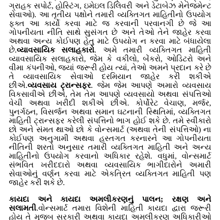
ગ્રાહક સપોર્ટ, હોસ્ટિંગ, ઇમેઇલ ડિલિવરી અને ડેટાબેઝ મેનેજમેન્ટ
સેવાઓ). આ તૃતીય પક્ષોને તમારી વ્યક્તિગત માહિતીનો ઉપયોગ
ફક્ત આ કાર્યો કરવા માટે જ કરવાની પરવાનગી છે જે આ
ગોપનીયતા નીતિ સાથે સુસંગત છે અને તેઓ તેને જાહેર કરવા
અથવા અન્ય કોઈપણ હેતુ માટે ઉપયોગ ન કરવા માટે બંધાયેલા
છે.
વ્યાવસાયિક સલાહકારો
. અમે તમારી વ્યક્તિગત માહિતી
વ્યાવસાયિક સલાહકારો, જેમ કે વકીલો, બેંકરો, ઓડિટરો અને
વીમા કંપનીઓ, જ્યાં જરૂરી હોય ત્યાં, તેઓ અમને પ્રદાન કરે છે
તે વ્યાવસાયિક સેવાઓ દરમિયાન જાહેર કરી શકીએ
છીએ.
વ્યવસાય ટ્રાન્સફર
. જેમ જેમ આપણે અમારો વ્યવસાય
વિકસાવીએ છીએ, તેમ તેમ આપણે વ્યવસાયો અથવા સંપત્તિઓ
વેચી અથવા ખરીદી શકીએ છીએ. કોર્પોરેટ વેચાણ, મર્જર,
પુનર્ગઠન, વિસર્જન અથવા સમાન ઘટનાની સ્થિતિમાં, વ્યક્તિગત
માહિતી ટ્રાન્સફર કરેલી સંપત્તિનો ભાગ હોઈ શકે છે. તમે સ્વીકારો
છો અને સંમત થાઓ છો કે વોન્સમાર્ટ (અથવા તેની સંપત્તિઓ) ના
કોઈપણ અનુગામી અથવા હસ્તગત કરનારને આ ગોપનીયતા
નીતિની શરતો અનુસાર તમારી વ્યક્તિગત માહિતી અને અન્ય
માહિતીનો ઉપયોગ કરવાનો અધિકાર રહેશે. વધુમાં, વોન્સમાર્ટ
સંભવિત ખરીદદારો અથવા વ્યવસાયિક ભાગીદારોને અમારી
સેવાઓનું વર્ણન કરવા માટે એકત્રિત વ્યક્તિગત માહિતી પણ
જાહેર કરી શકે છે.
કાયદા અને કાયદા અમલીકરણનું પાલન; રક્ષણ અને
સલામતી
.વોન્સમાર્ટ તમારા વિશેની માહિતી કાયદા દ્વારા જરૂરી
હોય તે મુજબ સરકારી અથવા કાયદા અમલીકરણ અધિકારીઓ