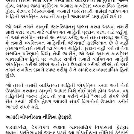
અમને તમારી સાથે કરાર કરવા માટે વ્યક્તિગત માહિતીની જરૂર
હોય, અથવા જ્યાં પ્રક્રિયા અમારા કાયદેસર વ્યવસાયિક હિતમાં
હોય. કેટલાક કિસ્સાઓમાં, અમારી પાસે તમારી પાસેથી વ્યક્તિગત
માહિતી એકત્રિત કરવાની કાનૂની જવાબદારી પણ હોઈ શકે છે.
જો અમે તમને કાનૂની જરૂરિયાતનું પાલન કરવા અથવા તમારી
સાથે કરાર કરવા માટે વ્યક્તિગત માહિતી પ્રદાન કરવા માટે કહીશું,
તો અમે સંબંધિત સમયે આ સ્પષ્ટ કરીશું અને તમને સલાહ આપીશું
કે તમારી વ્યક્તિગત માહિતીની જોગવાઈ ફરજિયાત છે કે નહીં
(તેમજ જો તમે તમારી વ્યક્તિગત માહિતી પ્રદાન નહીં કરો તો તેના
સંભવિત પરિણામો વિશે). તેવી જ રીતે, જો અમે અમારા કાયદેસર
વ્યવસાયિક હિતો પર આધાર રાખીને તમારી વ્યક્તિગત માહિતી
એકત્રિત કરીએ છીએ અને તેનો ઉપયોગ કરીએ છીએ, તો અમે
તમને સંબંધિત સમયે સ્પષ્ટ કરીશું કે તે કાયદેસર વ્યવસાયિક હિતો
શું છે.
જો તમને તમારી વ્યક્તિગત માહિતી એકત્રિત કરવા અને તેનો
ઉપયોગ કરવાના કાનૂની આધાર વિશે કોઈ પ્રશ્નો હોય અથવા વધુ
માહિતીની જરૂર હોય, તો કૃપા કરીને નીચે "અમારો સંપર્ક કેવી
રીતે કરવો" શીર્ષક હેઠળ આપેલી સંપર્ક વિગતોનો ઉપયોગ કરીને
અમારો સંપર્ક કરો.
અમારી ગોપનીયતા નીતિમાં ફેરફારો
કાયદાકીય, ટેકનિકલ અથવા વ્યવસાયિક વિકાસમાં ફેરફાર
થવાના પ્રતિભાવમાં જરૂર પડ્યે આ ગોપનીયતા નીતિમાં ફેરફારો