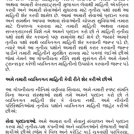
અથવા અમારી વેબસાઇટ્સની મુલાકાત લેવાથી માહિતી એકત્રિત
કરવી અને અમારી સેવાઓને સુધારવા માટે તૃતીય પક્ષો સાથે આ
માહિતી શેર કરવી શામેલ છે. આમાં અમારી સેવાઓ પ્રદાન કરવા
અને સમર્થન આપવા અથવા સેવાઓની ચોક્કસ સુવિધાઓ તમારા
માટે ઉપલબ્ધ કરાવવા માટે તમારી માહિતી અથવા તમારા
સબ્સ્ક્રાઇબર્સ વિશે તમે અમને પ્રદાન કરો છો તે માહિતી તૃતીય
પક્ષો સાથે શેર કરવાનો પણ સમાવેશ થઈ શકે છે. જ્યારે અમારે
તૃતીય પક્ષો સાથે વ્યક્તિગત માહિતી શેર કરવાની જરૂર પડે છે,
ત્યારે અમે આ તૃતીય પક્ષોને અમારી સાથે કરાર કરવાની જરૂર
પાડીને તમારી માહિતીને સુરક્ષિત રાખવા માટે પગલાં લઈએ છીએ
જેમાં તેમને આ ગોપનીયતા નીતિ સાથે સુસંગત રીતે અમે તેમને
ટ્રાન્સફર કરેલી વ્યક્તિગત માહિતીનો ઉપયોગ કરવાની જરૂર પડે
છે.
અમે તમારી વ્યક્તિગત માહિતી કેવી રીતે શેર કરીએ છીએ
આ ગોપનીયતા નીતિમાં વર્ણવ્યા સિવાય, અમે તમારી સ્પષ્ટ સંમતિ
વિના અન્ય સંસ્થાઓ સાથે તમે અમને પ્રદાન કરો છો તે
વ્યક્તિગત માહિતી શેર કે વેચતા નથી. અમે નીચેની
પરિસ્થિતિઓમાં તૃતીય પક્ષોને વ્યક્તિગત માહિતી જાહેર કરીએ
છીએ:
સેવા પ્રદાતાઓ
. અમે અમારા વતી સેવાનું સંચાલન અને પ્રદાન
કરવા માટે તૃતીય-પક્ષ કંપનીઓ અને વ્યક્તિઓને રોજગારી આપી
શકીએ છીએ (જેમ કે બિલ અને ક્રેડિટ કાર્ડ ચુકવણી પ્રક્રિયા,