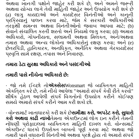
અથવા ખાનગી પક્ષોને જાહેર કરી શકે છે, અને અમને જરૂરી
અથવા યોગ્ય લાગે તેવી માહિતી જાહેર અને ઉપયોગ કરી શકે છે
(a) લાગુ કાયદાઓ અને કાયદેસર વિનંતીઓ અને કાનૂની
પ્રક્રિયાનું પાલન કરવા માટે, જેમ કે સરકારી અધિકારીઓ
તરફથી સમન્સ અથવા વિનંતીઓનો જવાબ આપવા માટે; (b)
સેવાને સંચાલિત કરતી શરતો અને નિયમો લાગુ કરવા; (d) અમારા
અધિકારો, ગોપનીયતા, સલામતી અથવા મિલકત, અને/અથવા
તમારા અથવા અન્ય લોકોના અધિકારોનું રક્ષણ કરવા; અને (e)
છેતરપિંડી, હાનિકારક, અનધિકૃત, અનૈતિક અથવા ગેરકાયદેસર
પ્રવૃત્તિ સામે રક્ષણ, તપાસ અને નિવારણ.
તમારા ડેટા સુરક્ષા અધિકારો અને પસંદગીઓ
તમારી પાસે નીચેના અધિકારો છે:
· જો તમે ઈચ્છો તો
ઍક્સેસ
Wonsmart જે વ્યક્તિગત માહિતી
એકત્રિત કરે છે, તમે નીચે આપેલા "અમારો સંપર્ક કેવી રીતે કરવો"
શીર્ષક હેઠળ આપેલી સંપર્ક વિગતોનો ઉપયોગ કરીને કોઈપણ
સમયે અમારો સંપર્ક કરીને આમ કરી શકો છો.
· વોન્સમાર્ટ ખાતાધારકો કરી શકે છે
સમીક્ષા કરો, અપડેટ કરો, સુધારો
કરો અથવા કાઢી નાખો
તેમના એકાઉન્ટમાં લોગ ઇન કરીને તેમની
નોંધણી પ્રોફાઇલમાં વ્યક્તિગત માહિતી દાખલ કરો. વોન્સમાર્ટ
એકાઉન્ટ ધારકો ઉપરોક્ત બાબતો પૂર્ણ કરવા માટે અથવા જો
તમારી પાસે વધારાની વિનંતીઓ અથવા પ્રશ્નો હોય તો અમારો સંપર્ક