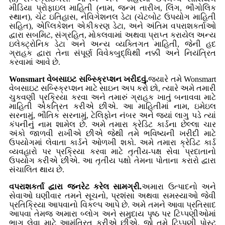
મીડિયા પ્રોફાઇલ માહિતી (નામ, જન્મ તારીખ, લિંગ, ભૌગોલિક
સ્થાન), ચેટ ઇતિહાસ, નેવિગેશનલ ડેટા (ચેટબોટ ઉપયોગ માહિતી
સહિત), એપ્લિકેશન એકીકરણ ડેટા, અને અંતિમ વપરાશકર્તાઓ
દ્વારા સબમિટ, સંગ્રહિત, મોકલવામાં અથવા પ્રાપ્ત કરાયેલ અન્ય
ઇલેક્ટ્રોનિક ડેટા અને અન્ય વ્યક્તિગત માહિતી, જેની હદ
ગ્રાહક દ્વારા તેના સંપૂર્ણ વિવેકબુદ્ધિથી નક્કી અને નિયંત્રિત
કરવામાં આવે છે.
Wonsmart વેબસાઇટ સબ્સ્ક્રિપ્શન ખરીદવું.
જ્યારે તમે Wonsmart
વેબસાઇટ સબ્સ્ક્રિપ્શન માટે સાઇન અપ કરો છો, ત્યારે અમે તમારી
ચુકવણી પ્રક્રિયા કરવા અને તમારું ગ્રાહક ખાતું બનાવવા માટે
માહિતી એકત્રિત કરીએ છીએ. આ માહિતીમાં નામ, ઇમેઇલ
સરનામું, ભૌતિક સરનામું, ટેલિફોન નંબર અને જ્યાં લાગુ પડે ત્યાં
કંપનીનું નામ શામેલ છે. અમે તમારા ક્રેડિટ કાર્ડના છેલ્લા ચાર
અંકો જાળવી રાખીએ છીએ જેથી તમે ભવિષ્યની ખરીદી માટે
ઉપયોગમાં લેવાતા કાર્ડને ઓળખી શકો. અમે તમારા ક્રેડિટ કાર્ડ
વ્યવહારો પર પ્રક્રિયા કરવા માટે તૃતીય-પક્ષ સેવા પ્રદાતાનો
ઉપયોગ કરીએ છીએ. આ તૃતીય પક્ષો તેમના પોતાના કરારો દ્વારા
સંચાલિત થાય છે.
વપરાશકર્તા દ્વારા જનરેટ કરેલ સામગ્રી.
અમારા ઉત્પાદનો અને
સેવાઓ ઘણીવાર તમને સૂચનો, પ્રશંસા અથવા સમસ્યાઓ જેવી
પ્રતિક્રિયા આપવાનો વિકલ્પ આપે છે. અમે તમને આવા પ્રતિસાદ
આપવા તેમજ અમારા બ્લોગ અને સમુદાય પૃષ્ઠ પર ટિપ્પણીઓમાં
ભાગ લેવા માટે આમંત્રિત કરીએ છીએ. જો તમે ટિપ્પણી પોસ્ટ