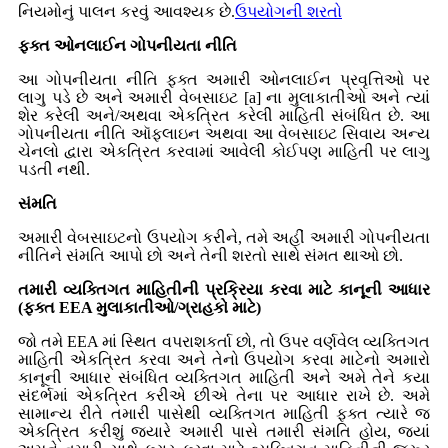
નિયમોનું પાલન કરવું આવશ્યક છે.
ઉપયોગની શરતો
ફક્ત ઓનલાઈન ગોપનીયતા નીતિ
આ ગોપનીયતા નીતિ ફક્ત અમારી ઓનલાઈન પ્રવૃત્તિઓ પર
લાગુ પડે છે અને અમારી વેબસાઇટ [a] ના મુલાકાતીઓ અને ત્યાં
શેર કરેલી અને/અથવા એકત્રિત કરેલી માહિતી સંબંધિત છે. આ
ગોપનીયતા નીતિ ઑફલાઇન અથવા આ વેબસાઇટ સિવાય અન્ય
ચેનલો દ્વારા એકત્રિત કરવામાં આવેલી કોઈપણ માહિતી પર લાગુ
પડતી નથી.
સંમતિ
અમારી વેબસાઇટનો ઉપયોગ કરીને, તમે અહીં અમારી ગોપનીયતા
નીતિને સંમતિ આપો છો અને તેની શરતો સાથે સંમત થાઓ છો.
તમારી વ્યક્તિગત માહિતીની પ્રક્રિયા કરવા માટે કાનૂની આધાર
(ફક્ત EEA મુલાકાતીઓ/ગ્રાહકો માટે)
જો તમે EEA માં સ્થિત વપરાશકર્તા છો, તો ઉપર વર્ણવેલ વ્યક્તિગત
માહિતી એકત્રિત કરવા અને તેનો ઉપયોગ કરવા માટેનો અમારો
કાનૂની આધાર સંબંધિત વ્યક્તિગત માહિતી અને અમે તેને કયા
સંદર્ભમાં એકત્રિત કરીએ છીએ તેના પર આધાર રાખે છે. અમે
સામાન્ય રીતે તમારી પાસેથી વ્યક્તિગત માહિતી ફક્ત ત્યારે જ
એકત્રિત કરીશું જ્યારે અમારી પાસે તમારી સંમતિ હોય, જ્યાં